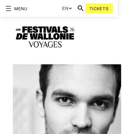
EN
MENU
TICKETS