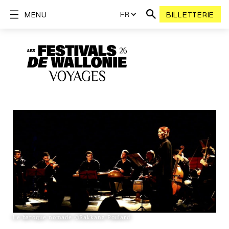
FR
MENU
BILLETTERIE
Le baroque nomade ©Rakkana Poulard