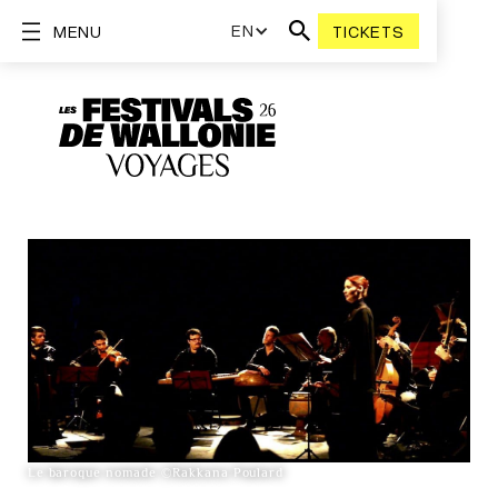
EN
MENU
TICKETS
Le baroque nomade ©Rakkana Poulard