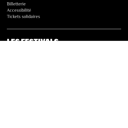
Billetterie
Accessibilité
Tickets solidaires
LES FESTIVALS
À propos
Nos partenaires
Presse
Nos archives
LA NEWSLETTER DES FESTIVALS