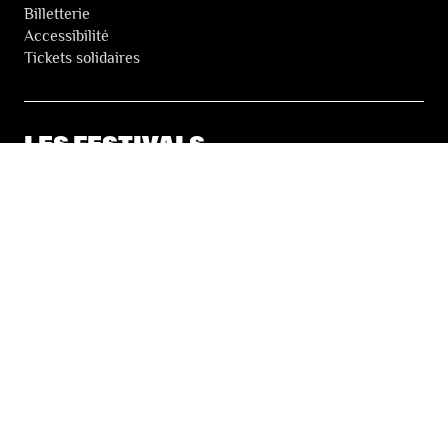
Billetterie
Accessibilité
Tickets solidaires
LES FESTIVALS
À propos
Nos partenaires
Presse
Nos archives
LA NEWSLETTER DES FESTIVALS