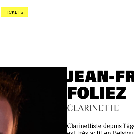
TICKETS
JEAN-F
FOLIEZ
CLARINETTE
Clarinettiste depuis l’
est très actif en Belgiqu