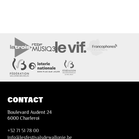
CONTACT
Boulevard Audent 24
6000 Charleroi
+32 71 51 78 00
i
nfo@lesfestivalsdewallonie.be