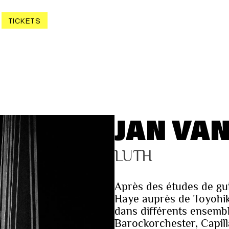
TICKETS
JAN VA
LUTH
Après des études de gui
Haye auprès de Toyohiko 
dans différents ensemble
Barockorchester, Capil