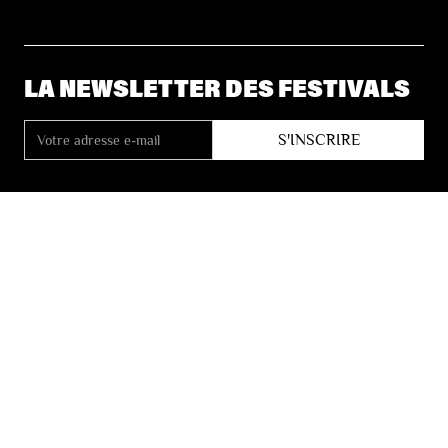
LA NEWSLETTER DES FESTIVALS
© 2026 Les Festivals de Wallonie
Conditions Générales de Vente
Vie Privée
Déclaration d’accessibilité
Site by
Coast