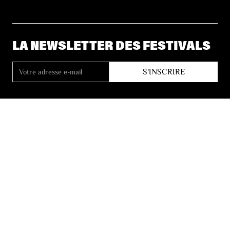
LA NEWSLETTER DES FESTIVALS
© 2026 Les Festivals de Wallonie
Conditions Générales de Vente
Vie Privée
Déclaration d’accessibilité
Site by
Coast