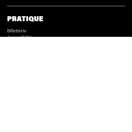
PRATIQUE
Billetterie
Accessibilité
Tickets solidaires
LES FESTIVALS
À propos
Nos partenaires
Presse
Nos archives
LA NEWSLETTER DES FESTIVALS