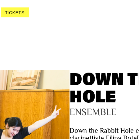
TICKETS
DOWN T
HOLE
ENSEMBLE
Down the Rabbit Hole es
clarinettiste Filipa Bot