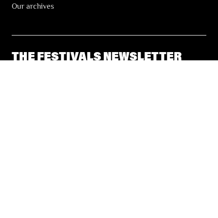
Our archives
THE FESTIVALS NEWSLETTER
© 2026 Les Festivals de Wallonie
General Terms and Conditions of Sale
Privacy
Accessibility Statement
Site by
Coast