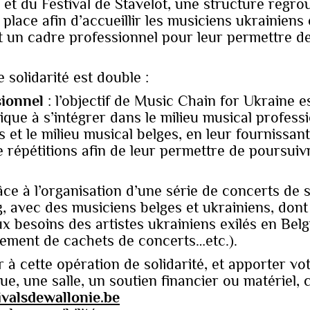
et du Festival de Stavelot, une structure regrou
lace afin d’accueillir les musiciens ukrainiens e
t un cadre professionnel pour leur permettre de
e solidarité est double :
ionnel
: l’objectif de Music Chain for Ukraine e
ique à s’intégrer dans le milieu musical profess
ns et le milieu musical belges, en leur fournissan
 répétitions afin de leur permettre de poursuivr
ce à l’organisation d’une série de concerts de so
, avec des musiciens belges et ukrainiens, dont l
x besoins des artistes ukrainiens exilés en Belgi
yement de cachets de concerts…etc.).
r à cette opération de solidarité, et apporter vo
ue, une salle, un soutien financier ou matériel,
ivalsdewallonie.be