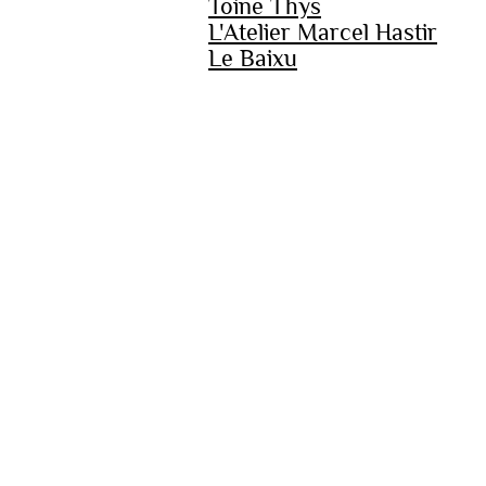
Toine Thys
L'Atelier Marcel Hastir
Le Baixu
Avec le soutien de l’Ambas
ÉVÈNEMENTS LIÉS
Pas de résultat pour votre sélection