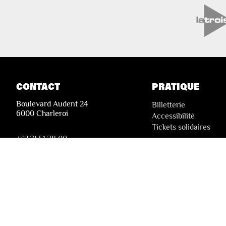
CONTACT
PRATIQUE
Boulevard Audent 24
Billetterie
6000 Charleroi
Accessibilité
Tickets solidaires
+32 71 51 78 00
i
nfo@lesfestivalsdewallonie.be