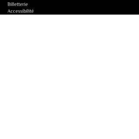
Billetterie
Accessibilité
Tickets solidaires
LES FESTIVALS
À propos
Nos partenaires
Presse
Nos archives
LA NEWSLETTER DES FESTIVALS