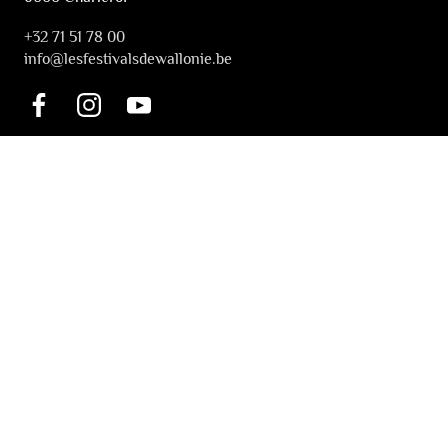
+32 71 51 78 00
i
nfo@lesfestivalsdewallonie.be
PRATIQUE
Billetterie
Accessibilité
Tickets solidaires
LES FESTIVALS
À propos
Nos partenaires