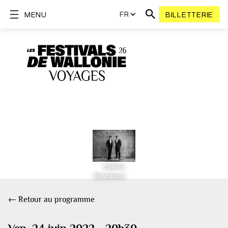
FR
MENU
BILLETTERIE
©Julien
Benhamou
← Retour au programme