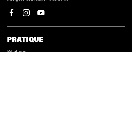
PRATIQUE
Billetterie
Accessibilité
Tickets solidaires
LES FESTIVALS
À propos
Nos partenaires
Presse
Nos archives