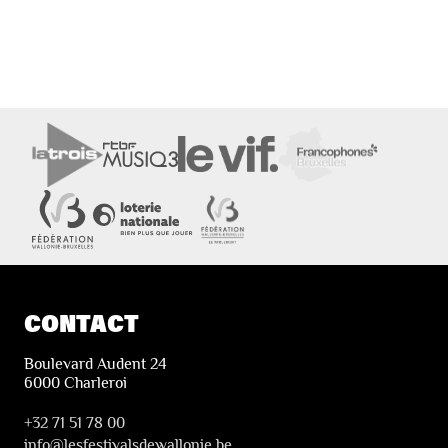
CONTACT
Boulevard Audent 24
6000 Charleroi
+32 71 51 78 00
i
nfo@lesfestivalsdewallonie.be