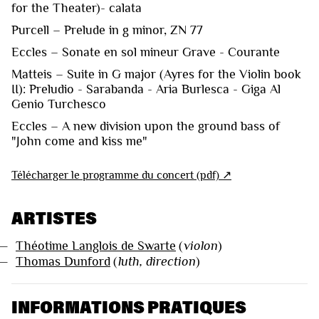
for the Theater)- calata
Purcell – Prelude in g minor, ZN 77
Eccles – Sonate en sol mineur Grave - Courante
Matteis – Suite in G major (Ayres for the Violin book
II): Preludio - Sarabanda - Aria Burlesca - Giga Al
Genio Turchesco
Eccles – A new division upon the ground bass of
"John come and kiss me"
Télécharger le programme du concert (pdf) ↗︎
ARTISTES
—
Théotime Langlois de Swarte
(
violon
)
—
Thomas Dunford
(
luth, direction
)
INFORMATIONS PRATIQUES