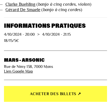
—
Clarke Buehling
(
banjo à cinq cordes, violon
)
—
Gérard De Smaele
(
banjo à cinq cordes
)
INFORMATIONS PRATIQUES
4/10/2024
-
20:00
>
4/10/2024
-
21:15
18/15/5€
MARS - ARSONIC
Rue de Nimy 138, 7000 Mons
Lien Google Map
ACHETER DES BILLETS ↗︎