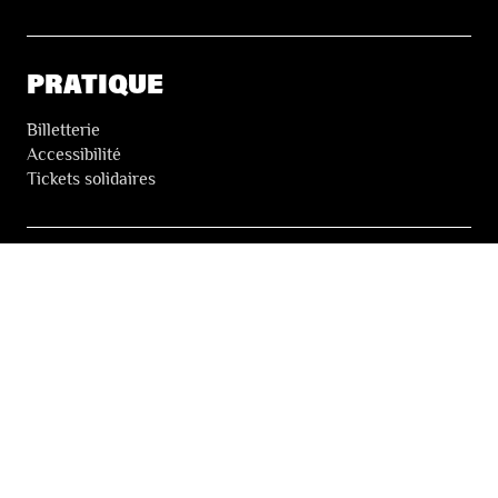
PRATIQUE
Billetterie
Accessibilité
Tickets solidaires
LES FESTIVALS
À propos
Nos partenaires
Presse
Nos archives