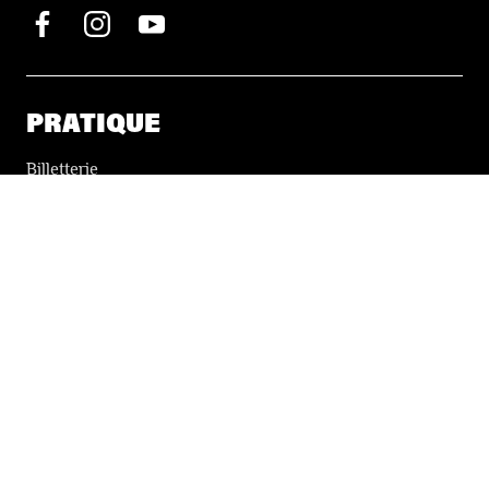
PRATIQUE
Billetterie
Accessibilité
Tickets solidaires
LES FESTIVALS
À propos
Nos partenaires
Presse
Nos archives