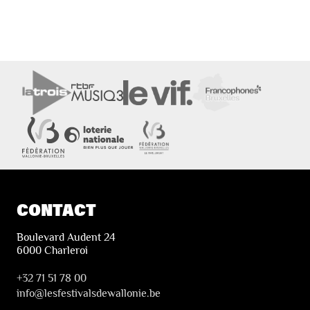
CONTACT
Boulevard Audent 24
6000 Charleroi
+32 71 51 78 00
i
nfo@lesfestivalsdewallonie.be