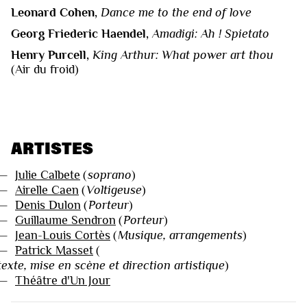
Leonard Cohen,
Dance me to the end of love
Georg Friederic Haendel,
Amadigi: Ah ! Spietato
Henry Purcell,
King Arthur: What power art thou
(Air du froid)
ARTISTES
—
Julie Calbete
(
soprano
)
—
Airelle Caen
(
Voltigeuse
)
—
Denis Dulon
(
Porteur
)
—
Guillaume Sendron
(
Porteur
)
—
Jean-Louis Cortès
(
Musique, arrangements
)
—
Patrick Masset
(
texte, mise en scène et direction artistique
)
—
Théâtre d'Un Jour