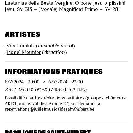
Laetaniae della Beata Vergine, O bone Jesu o piissimi
Jesu, SV 313 – (Vocale) Magnificat Primo – SV 281
ARTISTES
—
Vox Luminis
(
ensemble vocal
)
—
Lionel Meunier
(
direction
)
INFORMATIONS PRATIQUES
6/7/2024
-
20:00
>
6/7/2024
-
22:00
25€ / 22€ (+65 et -25) / 10€ (E.S.A.H.R.)
Possibilité d’autres réductions tarifaires (groupes, chômeurs,
AKDT, moins valides, Article 27) sur demande à
reservations@juilletmusicaldesainthubert.be
BASILIQUE DE SAINT-HUBERT