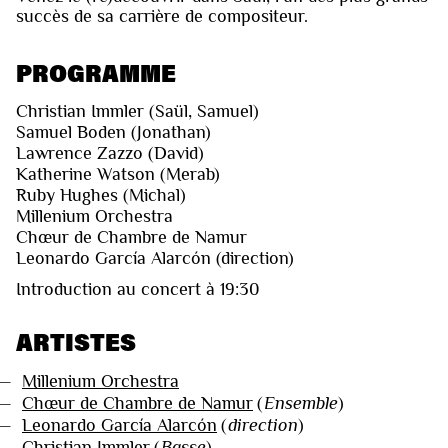
succès de sa carrière de compositeur.
PROGRAMME
Christian Immler (Saül, Samuel)
Samuel Boden (Jonathan)
Lawrence Zazzo (David)
Katherine Watson (Merab)
Ruby Hughes (Michal)
Millenium Orchestra
Chœur de Chambre de Namur
Leonardo García Alarcón (direction)
Introduction au concert à 19:30
ARTISTES
—
Millenium Orchestra
—
Chœur de Chambre de Namur
(
Ensemble
)
—
Leonardo García Alarcón
(
direction
)
—
Christian Immler
(
Basse
)