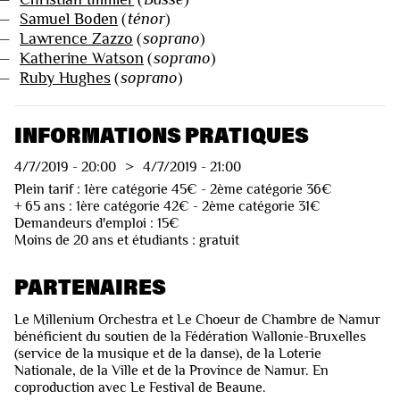
—
Samuel Boden
(
ténor
)
—
Lawrence Zazzo
(
soprano
)
—
Katherine Watson
(
soprano
)
—
Ruby Hughes
(
soprano
)
INFORMATIONS PRATIQUES
4/7/2019
-
20:00
>
4/7/2019
-
21:00
Plein tarif : 1ère catégorie 45€ - 2ème catégorie 36€
+ 65 ans : 1ère catégorie 42€ - 2ème catégorie 31€
Demandeurs d'emploi : 15€
Moins de 20 ans et étudiants : gratuit
PARTENAIRES
Le Millenium Orchestra et Le Choeur de Chambre de Namur
bénéficient du soutien de la Fédération Wallonie-Bruxelles
(service de la musique et de la danse), de la Loterie
Nationale, de la Ville et de la Province de Namur. En
coproduction avec Le Festival de Beaune.