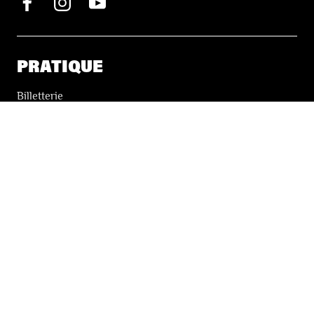
PRATIQUE
Billetterie
Accessibilité
Tickets solidaires
LES FESTIVALS
À propos
Nos partenaires
Presse
Nos archives