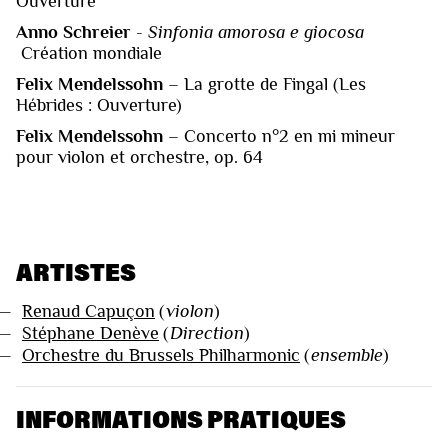
Ouverture
Anno Schreier
-
Sinfonia amorosa e giocosa
Création mondiale
Felix Mendelssohn
– La grotte de Fingal (Les
Hébrides : Ouverture)
Felix Mendelssohn
– Concerto n°2 en mi mineur
pour violon et orchestre, op. 64
ARTISTES
—
Renaud Capuçon
(
violon
)
—
Stéphane Denève
(
Direction
)
—
Orchestre du Brussels Philharmonic
(
ensemble
)
INFORMATIONS PRATIQUES