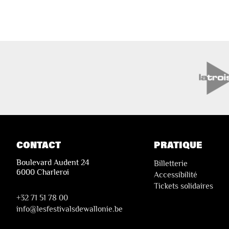
CONTACT
PRATIQUE
Boulevard Audent 24
Billetterie
6000 Charleroi
Accessibilité
Tickets solidaires
+32 71 51 78 00
i
nfo@lesfestivalsdewallonie.be