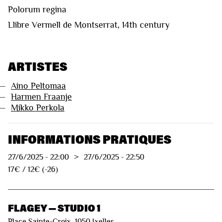
Polorum regina
Llibre Vermell de Montserrat, 14th century
ARTISTES
—
Aino Peltomaa
—
Harmen Fraanje
—
Mikko Perkola
INFORMATIONS PRATIQUES
27/6/2025
-
22:00
>
27/6/2025
-
22:50
17€ / 12€ (-26)
FLAGEY — STUDIO 1
Place Sainte-Croix, 1050 Ixelles