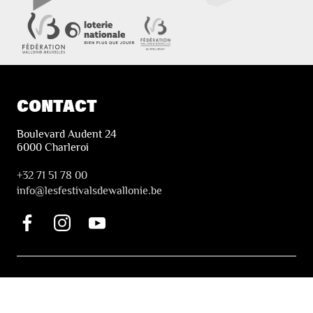
CONTACT
Boulevard Audent 24
6000 Charleroi
+32 71 51 78 00
i
nfo@lesfestivalsdewallonie.be
PRATIQUE