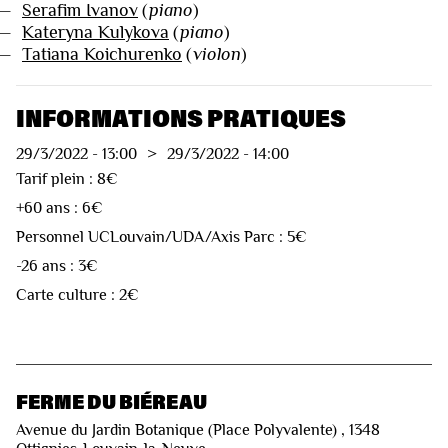
—
Serafim Ivanov
(
piano
)
—
Kateryna Kulykova
(
piano
)
—
Tatiana Koichurenko
(
violon
)
INFORMATIONS PRATIQUES
29/3/2022
-
13:00
>
29/3/2022
-
14:00
Tarif plein : 8€
+60 ans : 6€
Personnel UCLouvain/UDA/Axis Parc : 5€
-26 ans : 3€
Carte culture : 2€
FERME DU BIÉREAU
Avenue du Jardin Botanique (Place Polyvalente) , 1348