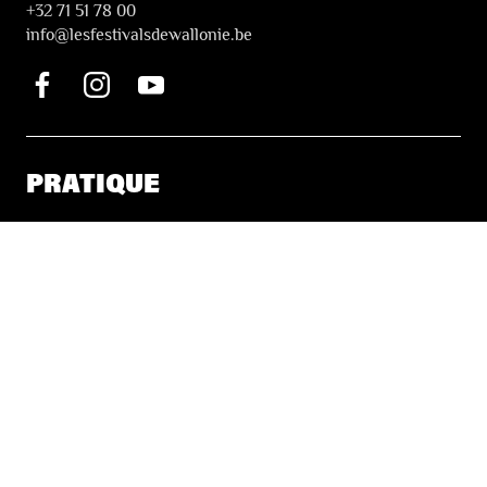
+32 71 51 78 00
i
nfo@lesfestivalsdewallonie.be
PRATIQUE
Billetterie
Accessibilité
Tickets solidaires
LES FESTIVALS
À propos
Nos partenaires
Presse