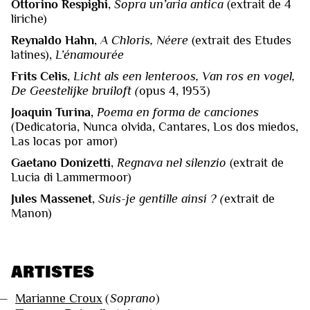
Ottorino Respighi
,
Sopra un’aria antica
(extrait de 4
liriche)
Reynaldo Hahn
,
A Chloris, Néere
(extrait des Etudes
latines),
L’énamourée
Frits Celis
,
Licht als een lenteroos, Van ros en vogel,
De Geestelijke bruiloft (
opus 4, 1953)
Joaquin Turina,
Poema en forma de canciones
(Dedicatoria, Nunca olvida, Cantares, Los dos miedos,
Las locas por amor)
Gaetano Donizetti
,
Regnava nel silenzio
(extrait de
Lucia di Lammermoor)
Jules Massenet
,
Suis-je gentille ainsi ? (
extrait de
Manon)
ARTISTES
—
Marianne Croux
(
Soprano
)