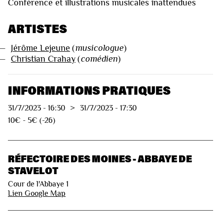
Conférence et illustrations musicales inattendues
ARTISTES
—
Jérôme Lejeune
(
musicologue
)
—
Christian Crahay
(
comédien
)
INFORMATIONS PRATIQUES
31/7/2023
-
16:30
>
31/7/2023
-
17:30
10€ - 5€ (-26)
RÉFECTOIRE DES MOINES - ABBAYE DE
STAVELOT
Cour de l'Abbaye 1
Lien Google Map