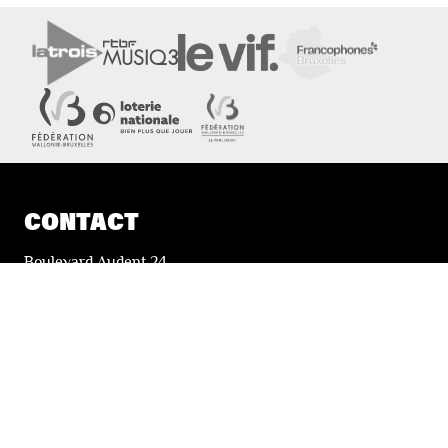
CONTACT
Boulevard Audent 24
6000 Charleroi
+32 71 51 78 00
i
nfo@lesfestivalsdewallonie.be