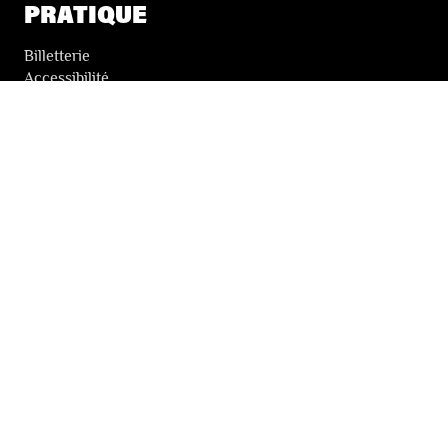
PRATIQUE
Billetterie
Accessibilité
Tickets solidaires
LES FESTIVALS
À propos
Nos partenaires
Presse
Nos archives
LA NEWSLETTER DES FESTIVALS