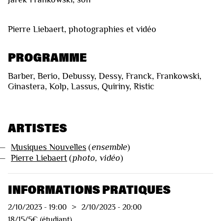
Pierre Liebaert, photographies et vidéo
PROGRAMME
Barber, Berio, Debussy, Dessy, Franck, Frankowski,
Ginastera, Kolp, Lassus, Quiriny, Ristic
ARTISTES
—
Musiques Nouvelles
(
ensemble
)
—
Pierre Liebaert
(
photo, vidéo
)
INFORMATIONS PRATIQUES
2/10/2023
-
19:00
>
2/10/2023
-
20:00
18/15/5€ (étudiant)