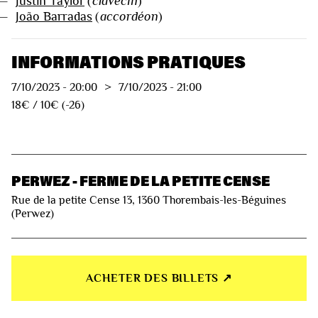
—
Justin Taylor
(
clavecin
)
—
João Barradas
(
accordéon
)
INFORMATIONS PRATIQUES
7/10/2023
-
20:00
>
7/10/2023
-
21:00
18€ / 10€ (-26)
PERWEZ - FERME DE LA PETITE CENSE
Rue de la petite Cense 13, 1360 Thorembais-les-Béguines
(Perwez)
ACHETER DES BILLETS ↗︎