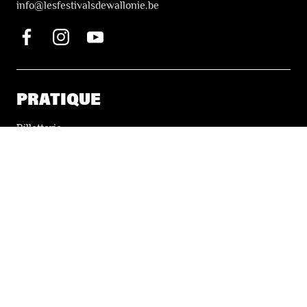
i
nfo@lesfestivalsdewallonie.be
PRATIQUE
Billetterie
Accessibilité
Tickets solidaires
LES FESTIVALS
À propos
Nos partenaires
Presse
Nos archives