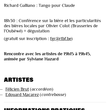
Richard Galliano : Tango pour Claude
18h30 : Conférence sur la bière et les particularités
des bières locales par Olivier Colot (Brasseries de
l’Oubéwé) + dégustation
(gratuit sur inscription :
fgr@rtbf.be
)
Rencontre avec les artistes de 19h15 à 19h45,
animée par Sylviane Hazard
ARTISTES
—
Félicien Brut
(
accordéon
)
—
Edouard Macarez
(
contrebasse
)