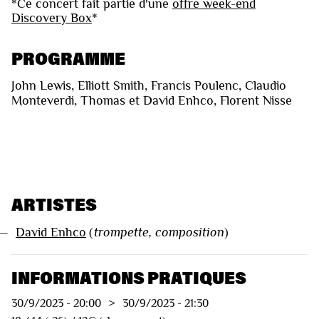
*Ce concert fait partie d'une
offre week-end
Discovery Box
*
PROGRAMME
John Lewis, Elliott Smith, Francis Poulenc, Claudio
Monteverdi, Thomas et David Enhco, Florent Nisse
ARTISTES
—
David Enhco
(
trompette, composition
)
INFORMATIONS PRATIQUES
30/9/2023
-
20:00
>
30/9/2023
-
21:30