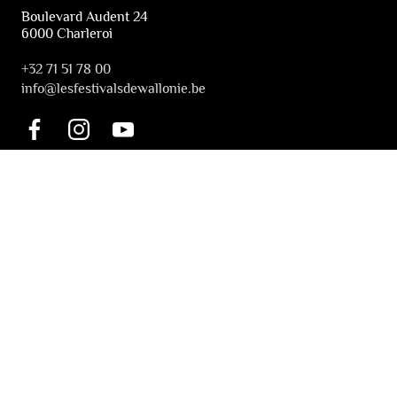
Boulevard Audent 24
6000 Charleroi
+32 71 51 78 00
i
nfo@lesfestivalsdewallonie.be
PRATIQUE
Billetterie
Accessibilité
Tickets solidaires
LES FESTIVALS