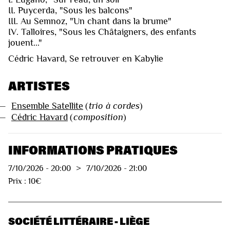
II. Puycerda, "Sous les balcons"
III. Au Semnoz, "Un chant dans la brume"
IV. Talloires, "Sous les Châtaigners, des enfants
jouent..."
Cédric Havard, Se retrouver en Kabylie
ARTISTES
—
Ensemble Satellite
(
trio à cordes
)
—
Cédric Havard
(
composition
)
INFORMATIONS PRATIQUES
7/10/2026
-
20:00
>
7/10/2026
-
21:00
Prix : 10€
SOCIÉTÉ LITTÉRAIRE - LIÈGE