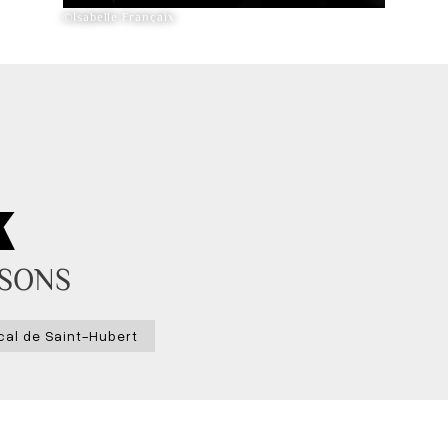
©Isabelle Françaix
K
ISONS
ical de Saint-Hubert