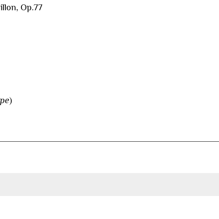
illon, Op.77
rpe
)