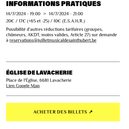
INFORMATIONS PRATIQUES
14/7/2024
-
19:00
>
14/7/2024
-
21:00
20€ / 17€ (+65 et -25) / 10€ (E.S.A.H.R.)
Possibilité d’autres réductions tarifaires (groupes,
chômeurs, AKDT, moins valides, Article 27) sur demande
à
reservations@juilletmusicaldesainthubert.be
ÉGLISE DE LAVACHERIE
Place de l'Église, 6681 Lavacherie
Lien Google Map
ACHETER DES BILLETS ↗︎