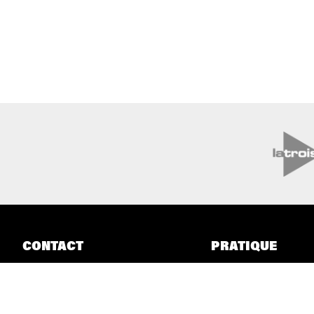
CONTACT
PRATIQUE
Boulevard Audent 24
Billetterie
6000 Charleroi
Accessibilité
Tickets solidaires