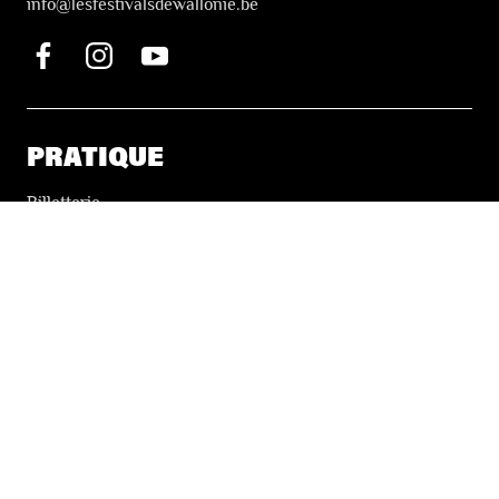
i
nfo@lesfestivalsdewallonie.be
PRATIQUE
Billetterie
Accessibilité
Tickets solidaires
LES FESTIVALS
À propos
Nos partenaires
Presse
Nos archives