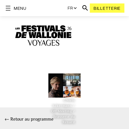
FR
MENU
BILLETTERIE
©Niels
Ackermann /
Off Meeting /
Brasserie du
← Retour au programme
Renard