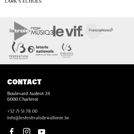
LARK’S ECHOES
CONTACT
Boulevard Audent 24
6000 Charleroi
+32 71 51 78 00
i
nfo@lesfestivalsdewallonie.be