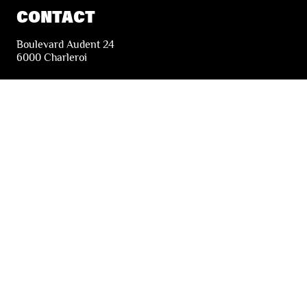
CONTACT
Boulevard Audent 24
6000 Charleroi
+32 71 51 78 00
i
nfo@lesfestivalsdewallonie.be
PRATIQUE
Billetterie
Accessibilité
Tickets solidaires