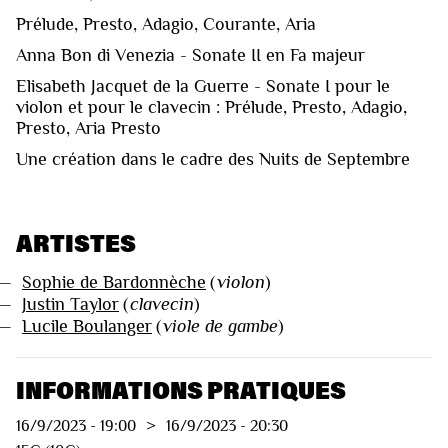
Prélude, Presto, Adagio, Courante, Aria
Anna Bon di Venezia - Sonate II en Fa majeur
Elisabeth Jacquet de la Guerre - Sonate I pour le
violon et pour le clavecin : Prélude, Presto, Adagio,
Presto, Aria Presto
Une création dans le cadre des Nuits de Septembre
ARTISTES
—
Sophie de Bardonnèche
(
violon
)
—
Justin Taylor
(
clavecin
)
—
Lucile Boulanger
(
viole de gambe
)
INFORMATIONS PRATIQUES
16/9/2023
-
19:00
>
16/9/2023
-
20:30