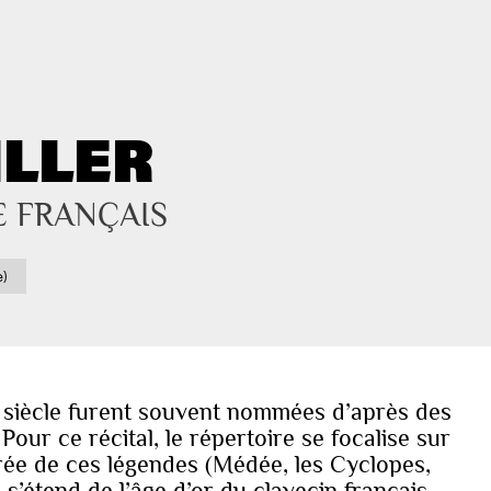
ILLER
 FRANÇAIS
)
e siècle furent souvent nommées d’après des
ur ce récital, le répertoire se focalise sur
rée de ces légendes (Médée, les Cyclopes,
 s’étend de l’âge d’or du clavecin français