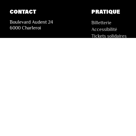
CONTACT
PRATIQUE
Boulevard Audent 24
Billetterie
6000 Charleroi
Accessibilité
Tickets solidaires
+32 71 51 78 00
i
nfo@lesfestivalsdewallonie.be
© 2026 Les Festivals de Wallonie
Conditions Générales de