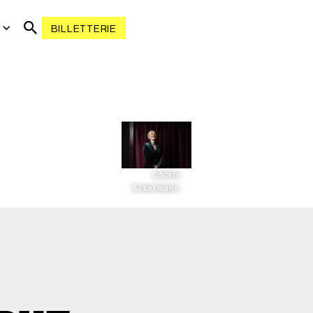
R
BILLETTERIE
©Niels
Ackermann