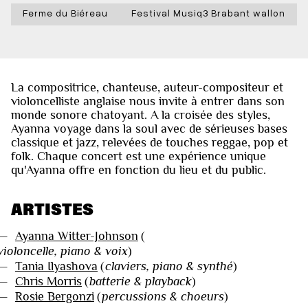
Ferme du Biéreau
Festival Musiq3 Brabant wallon
La compositrice, chanteuse, auteur-compositeur et
violoncelliste anglaise nous invite à entrer dans son
monde sonore chatoyant. A la croisée des styles,
Ayanna voyage dans la soul avec de sérieuses bases
classique et jazz, relevées de touches reggae, pop et
folk. Chaque concert est une expérience unique
qu'Ayanna offre en fonction du lieu et du public.
ARTISTES
—
Ayanna Witter-Johnson
(
violoncelle, piano & voix
)
—
Tania Ilyashova
(
claviers, piano & synthé
)
—
Chris Morris
(
batterie & playback
)
—
Rosie Bergonzi
(
percussions & choeurs
)