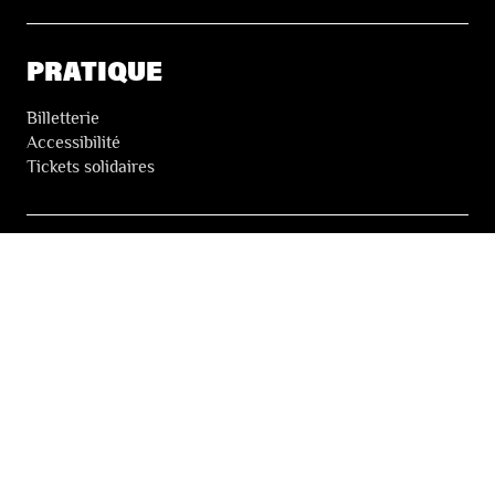
PRATIQUE
Billetterie
Accessibilité
Tickets solidaires
LES FESTIVALS
À propos
Nos partenaires
Presse
Nos archives
LA NEWSLETTER DES FESTIVALS