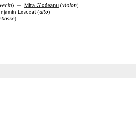
avecin
)
—
Mira Glodeanu
(
violon
)
njamin Lescoat
(
alto
)
ebasse
)