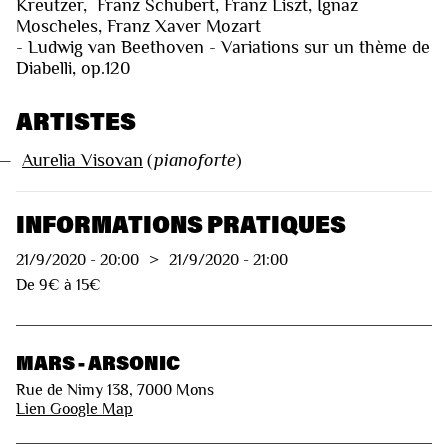
Kreutzer, Franz Schubert, Franz Liszt, Ignaz
Moscheles, Franz Xaver Mozart
- Ludwig van Beethoven - Variations sur un thème de
Diabelli, op.120
ARTISTES
—
Aurelia Visovan
(
pianoforte
)
INFORMATIONS PRATIQUES
21/9/2020
-
20:00
>
21/9/2020
-
21:00
De 9€ à 15€
MARS - ARSONIC
Rue de Nimy 138, 7000 Mons
Lien Google Map