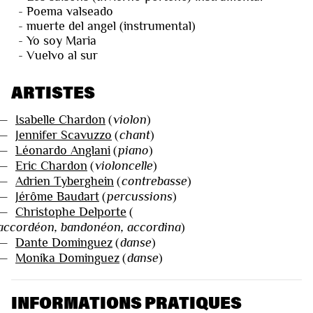
- Poema valseado
- muerte del angel (instrumental)
- Yo soy Maria
- Vuelvo al sur
ARTISTES
—
Isabelle Chardon
(
violon
)
—
Jennifer Scavuzzo
(
chant
)
—
Léonardo Anglani
(
piano
)
—
Eric Chardon
(
violoncelle
)
—
Adrien Tyberghein
(
contrebasse
)
—
Jérôme Baudart
(
percussions
)
—
Christophe Delporte
(
accordéon, bandonéon, accordina
)
—
Dante Dominguez
(
danse
)
—
Monika Dominguez
(
danse
)
INFORMATIONS PRATIQUES