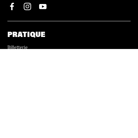
PRATIQUE
Billetterie
Accessibilité
Tickets solidaires
LES FESTIVALS
À propos
Nos partenaires
Presse
Nos archives