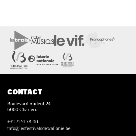
CONTACT
Boulevard Audent 24
6000 Charleroi
+32 71 51 78 00
i
nfo@lesfestivalsdewallonie.be