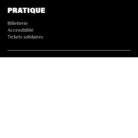
PRATIQUE
Billetterie
Accessibilité
Tickets solidaires
LES FESTIVALS
À propos
Nos partenaires
Presse
Nos archives
LA NEWSLETTER DES FESTIVALS