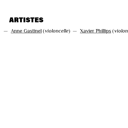
ARTISTES
—
Anne Gastinel
(
violoncelle
)
—
Xavier Phillips
(
violon
EVÈNEMENTS LIÉS
Pas de résultat pour votre sélection.