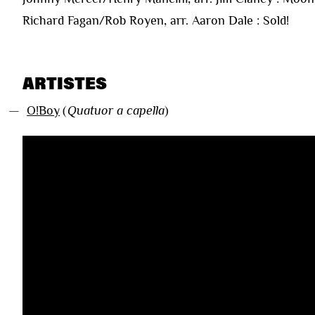
Richard Fagan/Rob Royen, arr. Aaron Dale : Sold!
ARTISTES
—
O!Boy
(
Quatuor a capella
)
VIDÉOS