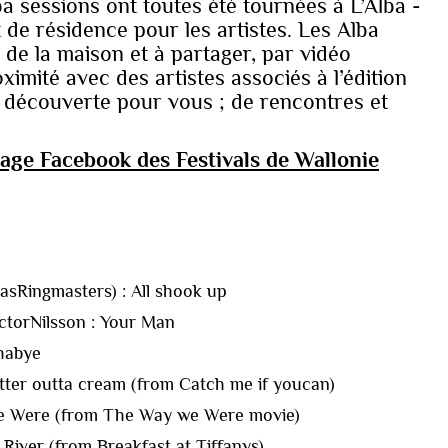
a sessions ont toutes été tournées à L’Alba -
t de résidence pour les artistes. Les Alba
 de la maison et à partager, par vidéo
ximité avec des artistes associés à l’édition
e découverte pour vous ; de rencontres et
age Facebook des Festivals de Wallonie
g asRingmasters) : All shook up
ictorNilsson : Your Man
shabye
tter outta cream (from Catch me if youcan)
 we Were (from The Way we Were movie)
River (from Breakfast at Tiffanys)