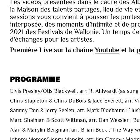
Les vidéos présentées dans le cadre des Alb
la Maison des talents partagés, lieu de vie e
sessions vous convient à pousser les portes
interposée, des moments d’intimité et de pro
2021 des Festivals de Wallonie. Un temps d
d’échanges pour les artistes.
Première Live sur la chaîne
Youtube
et la
p
PROGRAMME
Elvis Presley/Otis Blackwell, arr. R. Ahlwardt (as sun
Chris Stapleton & Chris DuBois & Jace Everett, arr. V
Sammy Fain & Jerry Seelen, arr. Mark Bloebaum : Hu
Marc Shaiman & Scott Wittman, arr. Dan Wessler : Bu
Alan & Marylin Bergman, arr. Brian Beck : The Way
Johnny Mercer/Henry Mancini, arr. Jim Clancy : Moon 