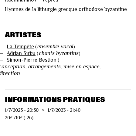
Hymnes de la lithurgie grecque orthodoxe byzantine
ARTISTES
—
La Tempête
(
ensemble vocal
)
—
Adrian Sirbu
(
chants byzantins
)
—
Simon-Pierre Bestion
(
conception, arrangements, mise en espace,
direction
INFORMATIONS PRATIQUES
1/7/2023
-
20:30
>
1/7/2023
-
21:40
20€/10€(-26)