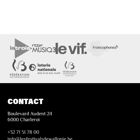
CONTACT
Boulevard Audent 24
6000 Charleroi
+32 71 51 78 00
i
nfo@lesfestivalsdewallonie.be